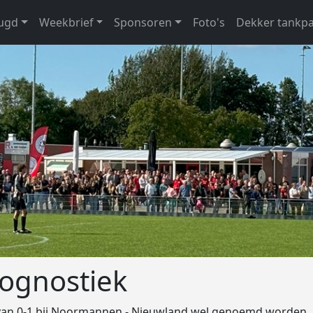
eugd
Weekbrief
Sponsoren
Foto's
Dekker tankp
rognostiek
 van 0-1 bij Noormannen - Nieuwland wel genoemd worden.