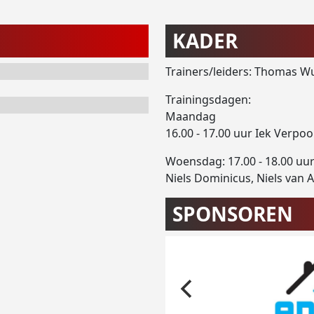
KADER
Trainers/leiders: Thomas Wu
Trainingsdagen:
Maandag
16.00 - 17.00 uur Iek Verpo
Woensdag: 17.00 - 18.00 uur
Niels Dominicus, Niels van 
SPONSOREN