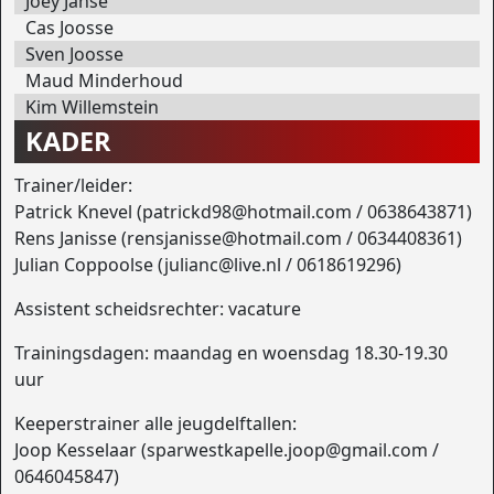
Joey Janse
Cas Joosse
Sven Joosse
Maud Minderhoud
Kim Willemstein
KADER
Trainer/leider:
Patrick Knevel (patrickd98@hotmail.com / 0638643871)
Rens Janisse (rensjanisse@hotmail.com / 0634408361)
Julian Coppoolse (julianc@live.nl / 0618619296)
Assistent scheidsrechter: vacature
Trainingsdagen: maandag en woensdag 18.30-19.30
uur
Keeperstrainer alle jeugdelftallen:
Joop Kesselaar (sparwestkapelle.joop@gmail.com /
0646045847)