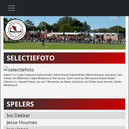
SELECTIEFOTO
Staand v.l.n.r. Julian Coppoolse (trainer/leider), Patrick Knevel (trainer/leider), Mika Huibregtse, Joey Janse, Liam
Vreeke, Kim Willemstein, Maud Minderhoud, Sven Joosse, Tijmen Lievense, Rens Janisse (trainer/leider)
Zittend v.l.n.r. Faysal Al Hasan, Lars van 't Westeinde, Jip Faasse, Cas Joosse, Ivo Dekker, Jesse Houmes, Sander
Minderhoud
SPELERS
Ivo Dekker
Jesse Houmes