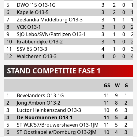
5
DWO '15 O13-1G
3
2
0
1
6
Kapelle O13-5
3
2
0
1
7
Zeelandia Middelburg O13-3
3
1
1
1
8
VCK O13-1
3
1
0
2
9
SJO Lebo/SVN/Patrijzen O13-1
3
1
0
2
10
Krabbendijke O13-2
3
1
0
2
11
SSV'65 O13-3
4
1
0
3
12
Walcheren O13-3
4
0
0
4
STAND COMPETITIE FASE 1
GS
W
G
V
1
Bevelanders O13-1G
11
9
1
1
2
Jong Ambon O13-2
11
8
2
1
3
Luctor Heinkenszand O13-3
10
6
3
1
4
De Noormannen O13-1
11
5
4
2
5
ST WIK'57/Brouwershaven O13-1JM
11
5
2
4
6
ST Oostkapelle/Domburg O13-2JM
10
4
3
3