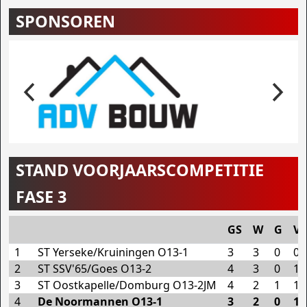
SPONSOREN
STAND VOORJAARSCOMPETITIE
FASE 3
GS
W
G
V
1
ST Yerseke/Kruiningen O13-1
3
3
0
0
2
ST SSV'65/Goes O13-2
4
3
0
1
3
ST Oostkapelle/Domburg O13-2JM
4
2
1
1
4
De Noormannen O13-1
3
2
0
1