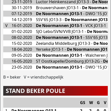
23-11-2019
Luctor Heinkenszand JO13-3 -
De Noorm
30-11-2019
Brouwershaven JO13-1 -
De Noormanne
07-12-2019
De Noormannen JO13-1
- DWO '15 JO1
14-12-2019
SSV'65 JO13-3 -
De Noormannen JO13-1
V
16-01-2020
De Noormannen JO13-1
- VCK JO13-1
01-02-2020
SJO Lebo/SVN/VVB JO13-1 -
De Noorman
08-02-2020
De Noormannen JO13-1
- SSV'65 JO13-3
15-02-2020
Zeelandia Middelburg JO13-3 -
De Noor
18-04-2020
Yerseke JO13-1 -
De Noormannen JO13-
09-05-2020
De Noormannen JO13-1
- Walcheren JO
16-05-2020
ST Oostkapelle/Domburg JO13-2G -
De 
23-05-2020
De Noormannen JO13-1
- DWO '15 JO1
B = beker V = vriendschappelijk
STAND BEKER POULE
GS
W
G
V
1
De Noormannen O13-1
2
2
0
0