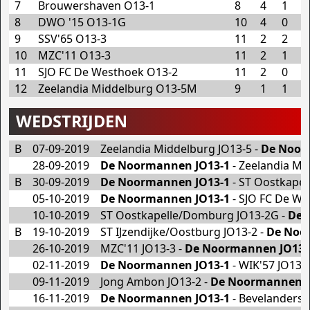
7
Brouwershaven O13-1
8
4
1
3
8
DWO '15 O13-1G
10
4
0
6
9
SSV'65 O13-3
11
2
2
7
10
MZC'11 O13-3
11
2
1
8
11
SJO FC De Westhoek O13-2
11
2
0
9
12
Zeelandia Middelburg O13-5M
9
1
1
7
WEDSTRIJDEN
B
07-09-2019
Zeelandia Middelburg JO13-5 -
De Noor
28-09-2019
De Noormannen JO13-1
- Zeelandia Mi
B
30-09-2019
De Noormannen JO13-1
- ST Oostkape
05-10-2019
De Noormannen JO13-1
- SJO FC De We
10-10-2019
ST Oostkapelle/Domburg JO13-2G -
De 
B
19-10-2019
ST IJzendijke/Oostburg JO13-2 -
De Noo
26-10-2019
MZC'11 JO13-3 -
De Noormannen JO13-
02-11-2019
De Noormannen JO13-1
- WIK'57 JO13-
09-11-2019
Jong Ambon JO13-2 -
De Noormannen J
16-11-2019
De Noormannen JO13-1
- Bevelanders 