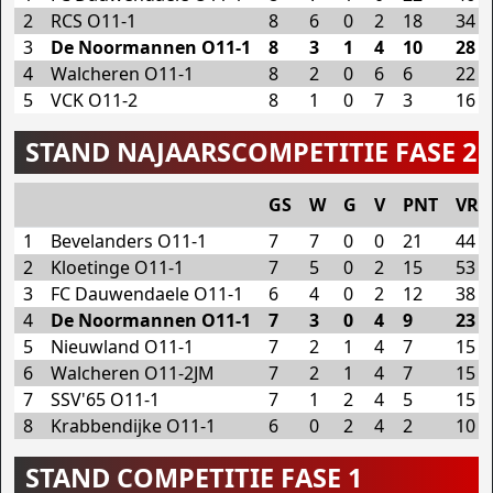
2
RCS O11-1
8
6
0
2
18
34
3
De Noormannen O11-1
8
3
1
4
10
28
4
Walcheren O11-1
8
2
0
6
6
22
5
VCK O11-2
8
1
0
7
3
16
STAND NAJAARSCOMPETITIE FASE 2
GS
W
G
V
PNT
VR
1
Bevelanders O11-1
7
7
0
0
21
44
2
Kloetinge O11-1
7
5
0
2
15
53
3
FC Dauwendaele O11-1
6
4
0
2
12
38
4
De Noormannen O11-1
7
3
0
4
9
23
5
Nieuwland O11-1
7
2
1
4
7
15
6
Walcheren O11-2JM
7
2
1
4
7
15
7
SSV'65 O11-1
7
1
2
4
5
15
8
Krabbendijke O11-1
6
0
2
4
2
10
STAND COMPETITIE FASE 1