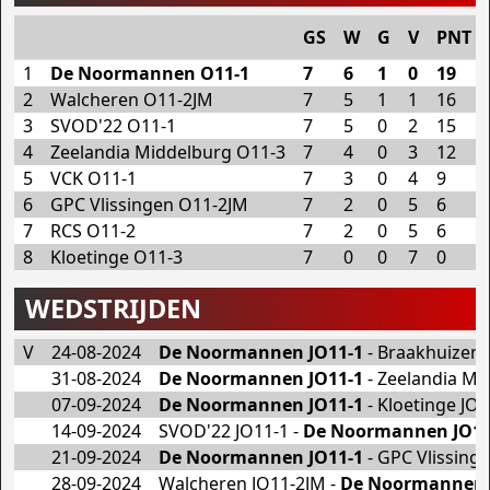
GS
W
G
V
PNT
1
De Noormannen O11-1
7
6
1
0
19
2
Walcheren O11-2JM
7
5
1
1
16
3
SVOD'22 O11-1
7
5
0
2
15
4
Zeelandia Middelburg O11-3
7
4
0
3
12
5
VCK O11-1
7
3
0
4
9
6
GPC Vlissingen O11-2JM
7
2
0
5
6
7
RCS O11-2
7
2
0
5
6
8
Kloetinge O11-3
7
0
0
7
0
WEDSTRIJDEN
V
24-08-2024
De Noormannen JO11-1
- Braakhuizen 
31-08-2024
De Noormannen JO11-1
- Zeelandia Mi
07-09-2024
De Noormannen JO11-1
- Kloetinge JO1
14-09-2024
SVOD'22 JO11-1 -
De Noormannen JO11
21-09-2024
De Noormannen JO11-1
- GPC Vlissing
28-09-2024
Walcheren JO11-2JM -
De Noormannen 