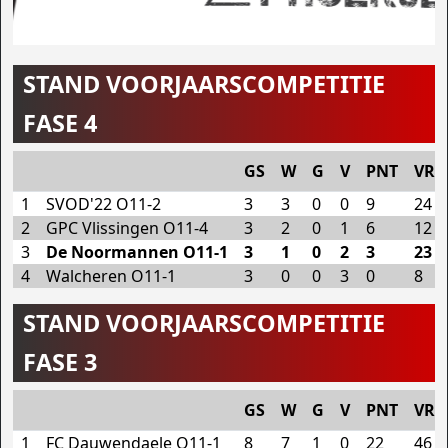
STAND VOORJAARSCOMPETITIE
FASE 4
GS
W
G
V
PNT
VR
1
SVOD'22 O11-2
3
3
0
0
9
24
2
GPC Vlissingen O11-4
3
2
0
1
6
12
3
De Noormannen O11-1
3
1
0
2
3
23
4
Walcheren O11-1
3
0
0
3
0
8
STAND VOORJAARSCOMPETITIE
FASE 3
GS
W
G
V
PNT
VR
1
FC Dauwendaele O11-1
8
7
1
0
22
46