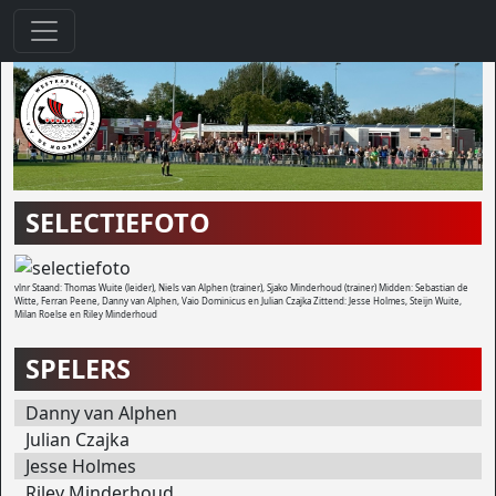
SELECTIEFOTO
vlnr Staand: Thomas Wuite (leider), Niels van Alphen (trainer), Sjako Minderhoud (trainer) Midden: Sebastian de
Witte, Ferran Peene, Danny van Alphen, Vaio Dominicus en Julian Czajka Zittend: Jesse Holmes, Steijn Wuite,
Milan Roelse en Riley Minderhoud
SPELERS
Danny van Alphen
Julian Czajka
Jesse Holmes
Riley Minderhoud