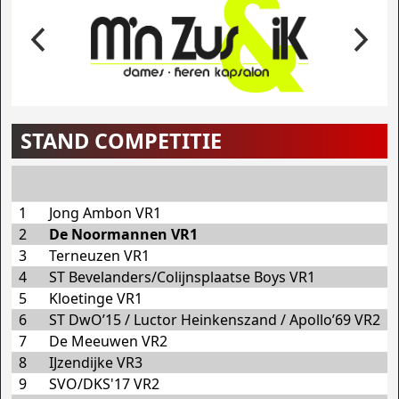
STAND COMPETITIE
1
Jong Ambon VR1
2
De Noormannen VR1
3
Terneuzen VR1
4
ST Bevelanders/Colijnsplaatse Boys VR1
5
Kloetinge VR1
6
ST DwO’15 / Luctor Heinkenszand / Apollo’69 VR2
7
De Meeuwen VR2
8
IJzendijke VR3
9
SVO/DKS'17 VR2