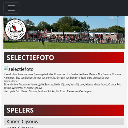
SELECTIEFOTO
Staand v.l.n.r. Josianne Janse (verzorgster), Ylke Houterman Iris Roelse, Nathalie Meijers, Noa Francke, Romana
Harmanus, Elisa van Sighem, Esther van der Male, Gerbert van Sighem (elftalleider), Michael Dekker
(trainer/leider).
Zittend v.l.n.r. Anouk van Keulen, Julie Berents, Emilie Cijsouw, Vera Cijsouw, Nienke Minderhoud, Chantal Ros,
Yasmin Wielemaker, Christy Cijsouw
Niet op de foto: Karien Cijsouw, Marloes Stricker, Liz Sturm, Renee van Vaardegem
SPELERS
Karien Cijsouw