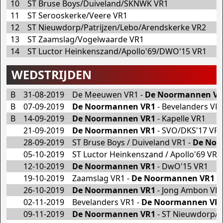
10
ST Bruse Boys/Duiveland/SKNWK VR1
11
ST Serooskerke/Veere VR1
12
ST Nieuwdorp/Patrijzen/Lebo/Arendskerke VR2
13
ST Zaamslag/Vogelwaarde VR1
14
ST Luctor Heinkenszand/Apollo'69/DWO'15 VR1
WEDSTRIJDEN
B
31-08-2019
De Meeuwen VR1 -
De Noormannen V
B
07-09-2019
De Noormannen VR1
- Bevelanders VR
B
14-09-2019
De Noormannen VR1
- Kapelle VR1
21-09-2019
De Noormannen VR1
- SVO/DKS'17 VR
28-09-2019
ST Bruse Boys / Duiveland VR1 -
De Noo
05-10-2019
ST Luctor Heinkenszand / Apollo'69 VR1
12-10-2019
De Noormannen VR1
- DwO'15 VR1
19-10-2019
Zaamslag VR1 -
De Noormannen VR1
26-10-2019
De Noormannen VR1
- Jong Ambon VR
02-11-2019
Bevelanders VR1 -
De Noormannen VR
09-11-2019
De Noormannen VR1
- ST Nieuwdorp/P