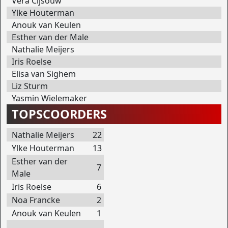
Vera Cijsouw
Ylke Houterman
Anouk van Keulen
Esther van der Male
Nathalie Meijers
Iris Roelse
Elisa van Sighem
Liz Sturm
Yasmin Wielemaker
TOPSCOORDERS
Nathalie Meijers
22
Ylke Houterman
13
Esther van der
7
Male
Iris Roelse
6
Noa Francke
2
Anouk van Keulen
1