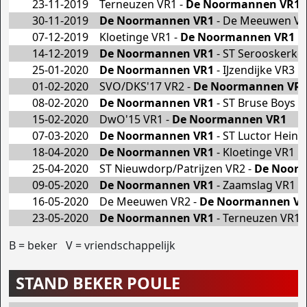
23-11-2019
Terneuzen VR1 -
De Noormannen VR1
30-11-2019
De Noormannen VR1
- De Meeuwen V
07-12-2019
Kloetinge VR1 -
De Noormannen VR1
14-12-2019
De Noormannen VR1
- ST Serooskerke 
25-01-2020
De Noormannen VR1
- IJzendijke VR3
01-02-2020
SVO/DKS'17 VR2 -
De Noormannen VR
08-02-2020
De Noormannen VR1
- ST Bruse Boys /
15-02-2020
DwO'15 VR1 -
De Noormannen VR1
07-03-2020
De Noormannen VR1
- ST Luctor Heink
18-04-2020
De Noormannen VR1
- Kloetinge VR1
25-04-2020
ST Nieuwdorp/Patrijzen VR2 -
De Noor
09-05-2020
De Noormannen VR1
- Zaamslag VR1
16-05-2020
De Meeuwen VR2 -
De Noormannen V
23-05-2020
De Noormannen VR1
- Terneuzen VR1
B = beker V = vriendschappelijk
STAND BEKER POULE