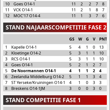
10
Goes O14-1
11
2
2
7
8
11
VCK O14-1
11
2
1
8
7
12
MOC'17 O14-4
11
1
3
7
6
STAND NAJAARSCOMPETITIE FASE 2
GS
W
G
V
PNT
1
Kapelle O14-1
5
4
1
0
13
2
Kloetinge O14-2
5
3
1
1
10
3
RCS O14-1
5
3
1
1
10
4
Goes O14-1
5
2
1
2
7
5
De Noormannen O14-1
4
1
1
2
4
6
Zeelandia Middelburg O14-2
5
1
1
3
4
7
ST Yerseke/Kruiningen O14-1
4
1
0
3
3
8
Breskens O14-1JM
3
0
0
3
0
STAND COMPETITIE FASE 1