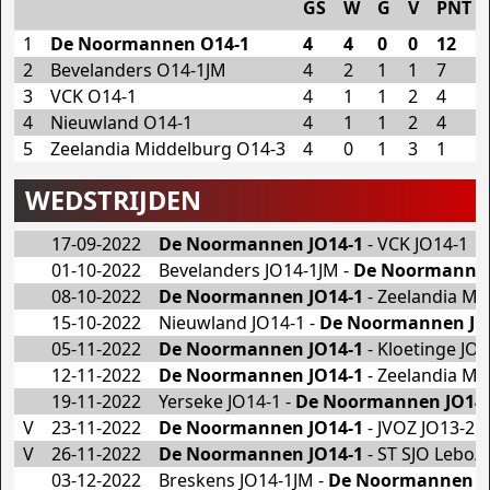
GS
W
G
V
PNT
1
De Noormannen O14-1
4
4
0
0
12
2
Bevelanders O14-1JM
4
2
1
1
7
3
VCK O14-1
4
1
1
2
4
4
Nieuwland O14-1
4
1
1
2
4
5
Zeelandia Middelburg O14-3
4
0
1
3
1
WEDSTRIJDEN
17-09-2022
De Noormannen JO14-1
- VCK JO14-1
01-10-2022
Bevelanders JO14-1JM -
De Noormannen
08-10-2022
De Noormannen JO14-1
- Zeelandia Mi
15-10-2022
Nieuwland JO14-1 -
De Noormannen JO
05-11-2022
De Noormannen JO14-1
- Kloetinge JO1
12-11-2022
De Noormannen JO14-1
- Zeelandia Mi
19-11-2022
Yerseke JO14-1 -
De Noormannen JO14-
V
23-11-2022
De Noormannen JO14-1
- JVOZ JO13-2
V
26-11-2022
De Noormannen JO14-1
- ST SJO Lebo/
03-12-2022
Breskens JO14-1JM -
De Noormannen J