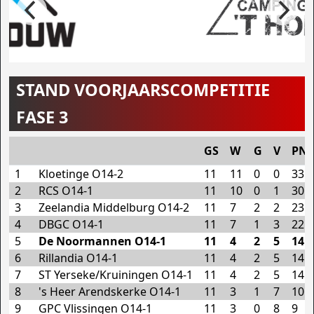
STAND VOORJAARSCOMPETITIE
FASE 3
GS
W
G
V
PNT
1
Kloetinge O14-2
11
11
0
0
33
2
RCS O14-1
11
10
0
1
30
3
Zeelandia Middelburg O14-2
11
7
2
2
23
4
DBGC O14-1
11
7
1
3
22
5
De Noormannen O14-1
11
4
2
5
14
6
Rillandia O14-1
11
4
2
5
14
7
ST Yerseke/Kruiningen O14-1
11
4
2
5
14
8
's Heer Arendskerke O14-1
11
3
1
7
10
9
GPC Vlissingen O14-1
11
3
0
8
9